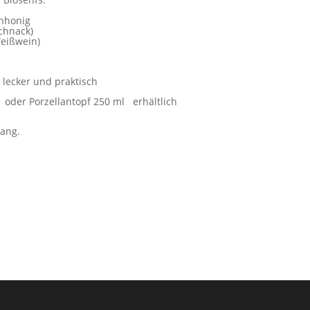
enhonig
Schnack)
Weißwein)
 lecker und praktisch
) oder Porzellantopf 250 ml erhältlich
fang.