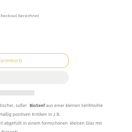
Checkout berechnet
Warenkorb
n,
atischer, süßer
BioSen
f
aus einer kleinen Senfmühle
äßig positiven Kritiken in z.B.
l abgefüllt in einem formschönen kleinen Glas mit
 Biosenfs.