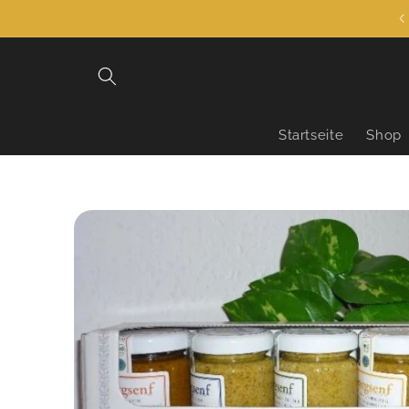
Direkt
Der schärfste Laden der Stadt 🌶️
zum
Inhalt
Startseite
Shop
Zu
Produktinformationen
springen