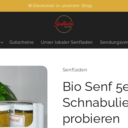
Willkommen in unserem Shop
Gutscheine
Unser lokaler Senfladen
Sendungsver
Senfladen
Bio Senf 5
Schnabulie
probieren