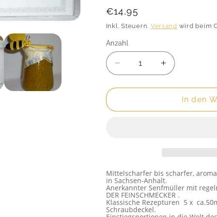
Normaler
€14,95
Preis
Inkl. Steuern.
Versand
wird beim 
Anzahl
Anzahl
Verringere
Erhöhe
die
die
Menge
Menge
für
für
In den 
Bio
Bio
Senf
Senf
5er
5er
Pack
Pack
zum
zum
Schnabulieren,
Schnabuliere
Mittelscharfer bis scharfer, arom
testen,
testen,
in Sachsen-Anhalt.
probieren
probieren
Anerkannter Senfmüller mit regelm
DER FEINSCHMECKER .
Klassische Rezepturen 5 x ca.50m
Schraubdeckel.
Einstiegsportionen in die Welt des